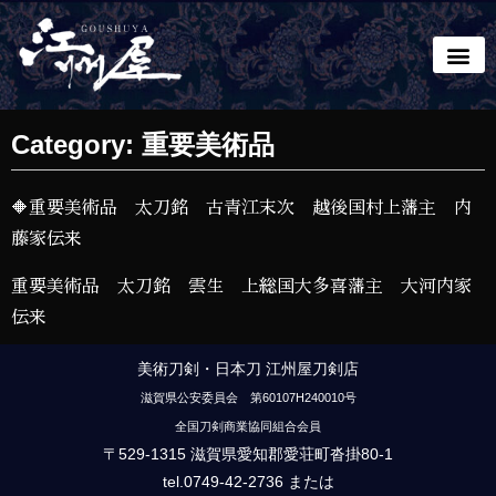
Category: 重要美術品
🔶重要美術品 太刀銘 古青江末次 越後国村上藩主 内
藤家伝来
重要美術品 太刀銘 雲生 上総国大多喜藩主 大河内家
伝来
美術刀剣・日本刀 江州屋刀剣店
滋賀県公安委員会 第60107H240010号
全国刀剣商業協同組合会員
〒529-1315 滋賀県愛知郡愛荘町沓掛80-1
tel.0749-42-2736 または