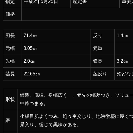
指定
平成2年5月25日
鑑定書
重要
価格
刃長
71.4㎝
反り
1.4㎝
元幅
3.05㎝
元重
先幅
2.0㎝
鋒長
3.2㎝
茎長
22.65㎝
茎反り
殆どな
鎬造、庵棟、身幅広く 、元先の幅差つき、ソリュ
形状
中鋒つまる。
小板目肌よくつみ、処々杢交じり、地沸微塵に厚く
鍛
景入り、総じて黒味がある。