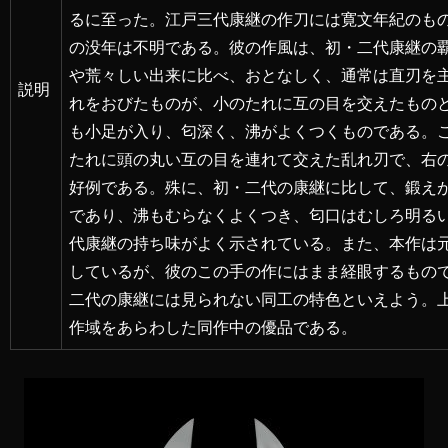
るに至った。江戸三代康継の作刀には寛文年紀のも
の没年は不明である。彼の作風は、初・二代康継の
や荒々しい出来に比べ、おとなしく、通常は直刃を
説明
れをおびたものが、小のたれに互の目を交えたもの
も小足が入り、匂深く、沸がよくつくものである。
たれに頭の丸い互の目を連れて交えた乱れ刃で、右
好例である。殊に、初・二代の康継に比して、鍛え
であり、沸もむらなくよくつき、匂口はむしろ明る
代康継の持ち味がよく示されている。また、本作は
しているが、彼のこの手の作にはまま経眼するもの
二代の康継には見られない同工の特色といえよう。
作域をあらわした同作中の優品である。