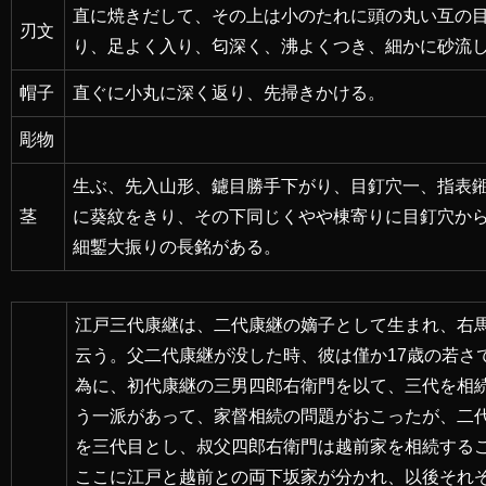
直に焼きだして、その上は小のたれに頭の丸い互の
刃文
り、足よく入り、匂深く、沸よくつき、細かに砂流
帽子
直ぐに小丸に深く返り、先掃きかける。
彫物
生ぶ、先入山形、鑢目勝手下がり、目釘穴一、指表
茎
に葵紋をきり、その下同じくやや棟寄りに目釘穴か
細鏨大振りの長銘がある。
江戸三代康継は、二代康継の嫡子として生まれ、右
云う。父二代康継が没した時、彼は僅か17歳の若さ
為に、初代康継の三男四郎右衛門を以て、三代を相
う一派があって、家督相続の問題がおこったが、二
を三代目とし、叔父四郎右衛門は越前家を相続する
ここに江戸と越前との両下坂家が分かれ、以後それ