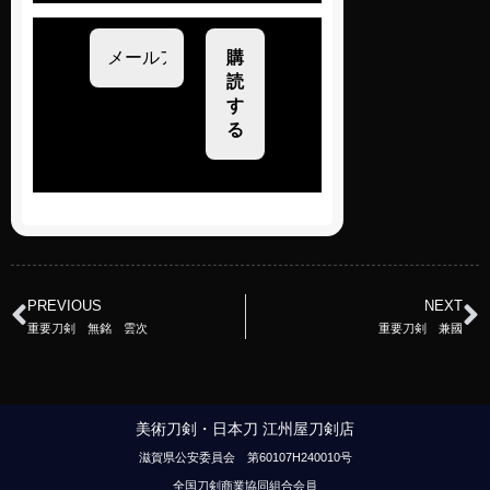
PREVIOUS
NEXT
重要刀剣 無銘 雲次
重要刀剣 兼國
美術刀剣・日本刀 江州屋刀剣店
滋賀県公安委員会 第60107H240010号
全国刀剣商業協同組合会員